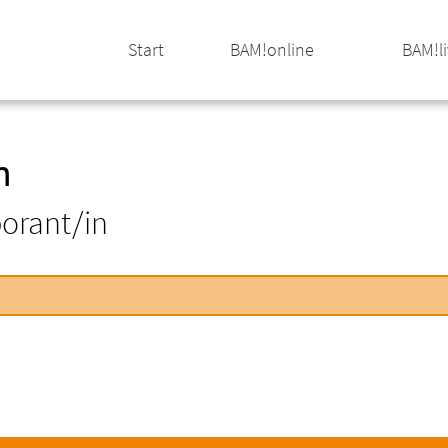
Start
BAM!online
BAM!l
n
borant/in