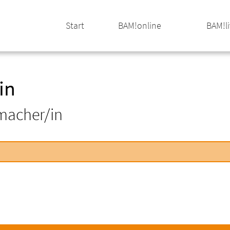
Start
BAM!online
BAM!l
in
macher/in