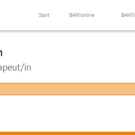
Start
BAM!online
BAM!l
n
apeut/in