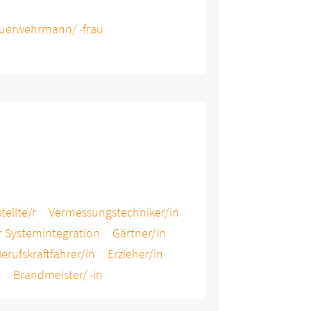
uerwehrmann/ -frau
ellte/r
Vermessungstechniker/in
r Systemintegration
Gärtner/in
erufskraftfahrer/in
Erzieher/in
n
Brandmeister/ -in