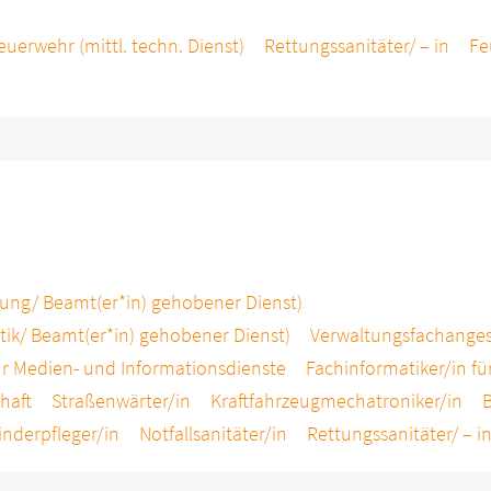
euerwehr (mittl. techn. Dienst)
Rettungssanitäter/ – in
Fe
tung/ Beamt(er*in) gehobener Dienst)
tik/ Beamt(er*in) gehobener Dienst)
Verwaltungsfachangest
ür Medien- und Informationsdienste
Fachinformatiker/in fü
chaft
Straßenwärter/in
Kraftfahrzeugmechatroniker/in
B
inderpfleger/in
Notfallsanitäter/in
Rettungssanitäter/ – i