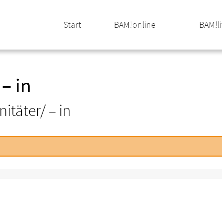
Start
BAM!online
BAM!l
– in
itäter/ – in