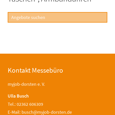
Kontakt Messebüro
myjob-dorsten e. V.
Ulla Busch
Tel.: 02362 606309
E-Mail: busch@myjob-dorsten.de