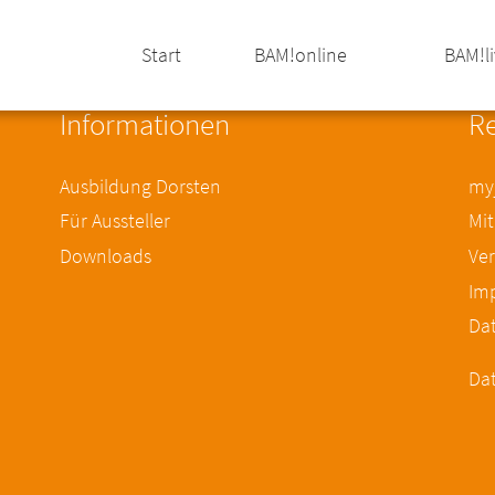
Start
BAM!online
BAM!l
Informationen
Re
Ausbildung Dorsten
myj
Für Aussteller
Mit
Downloads
Ver
Im
Da
Dat