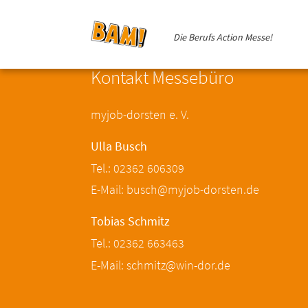
Die Berufs Action Messe!
Kontakt Messebüro
myjob-dorsten e. V.
Ulla Busch
Tel.: 02362 606309
E-Mail: busch@myjob-dorsten.de
Tobias Schmitz
Tel.: 02362 663463
E-Mail: schmitz@win-dor.de