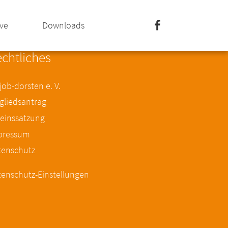
ive
Downloads
chtliches
ob-dorsten e. V.
gliedsantrag
einssatzung
pressum
tenschutz
enschutz-Einstellungen