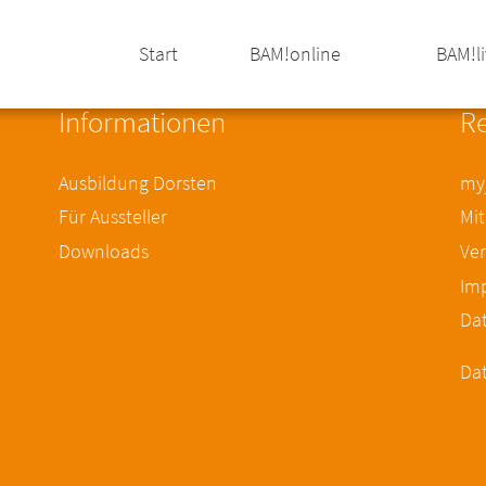
Start
BAM!online
BAM!l
Informationen
Re
Ausbildung Dorsten
myj
Für Aussteller
Mit
Downloads
Ver
Im
Da
Dat