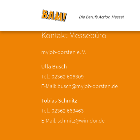
Die Berufs Action Messe!
Kontakt Messebüro
myjob-dorsten e. V.
Ulla Busch
Tel.: 02362 606309
E-Mail: busch@myjob-dorsten.de
Tobias Schmitz
Tel.: 02362 663463
E-Mail: schmitz@win-dor.de