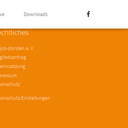
ive
Downloads
chtliches
ob-dorsten e. V.
gliedsantrag
einssatzung
pressum
tenschutz
enschutz-Einstellungen